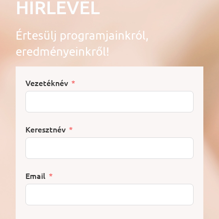
HÍRLEVÉL
Értesülj programjainkról,
eredményeinkről!
Vezetéknév
Keresztnév
Email