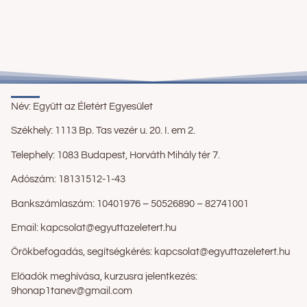
Név: Együtt az Életért Egyesület
Székhely:
1113 Bp. Tas vezér u. 20. I. em 2.
Telephely: 1083 Budapest, Horváth Mihály tér 7.
Adószám: 18131512-1-43
Bankszámlaszám: 10401976 – 50526890 – 82741001
Email: kapcsolat@egyuttazeletert.hu
Örökbefogadás,
segítségkérés:
ka
pcsolat@egyuttazeletert.hu
Előa
dók
meghívása, kurzusra jelentkezés:
9honap1tanev@gmail.com