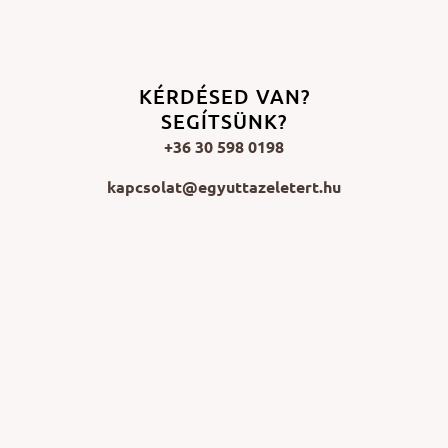
KÉRDÉSED VAN?
SEGÍTSÜNK?
+36 30 598 0198
kapcsolat@egyuttazeletert.hu
ÍGY TUDSZ SEGÍTENI
Adomány
Önkéntes munka
Tagság
Impresszum
Dokumentumok
© Együtt az Életért Egyesület 2026