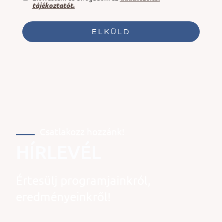
tájékoztatót.
ELKÜLD
Csatlakozz hozzánk!
HÍRLEVÉL
Értesülj programjainkról,
eredményeinkről!