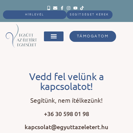
HÍRLEVÉL
SEGÍTSÉGET KÉREK
TÁMOGATOM
Vedd fel velünk a
kapcsolatot!
Segítünk, nem ítélkezünk!
+36 30 598 01 98
kapcsolat@egyuttazeletert.hu