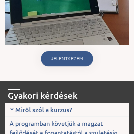
JELENTKEZEM
Gyakori kérdések
Miről szól a kurzus?
A programban követjük a magzat
fejlődését a fogantatástól a születésig.