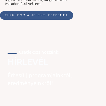
és tudomásul vettem.
ELKÜLDÖM A JELENTKEZÉSEMET
Csatlakozz hozzánk!
HÍRLEVÉL
Értesülj programjainkról,
eredményeinkről!
Vezetéknév